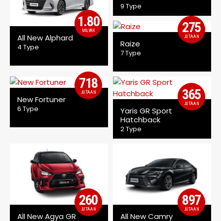
9 Type
1.80
275
MILYAR
All New Alphard
JUTAAN
Raize
4 Type
7 Type
718
365
JUTAAN
New Fortuner
JUTAAN
6 Type
Yaris GR Sport
Hatchback
2 Type
260
897
JUTAAN
JUTAAN
All New Agya GR
All New Camry