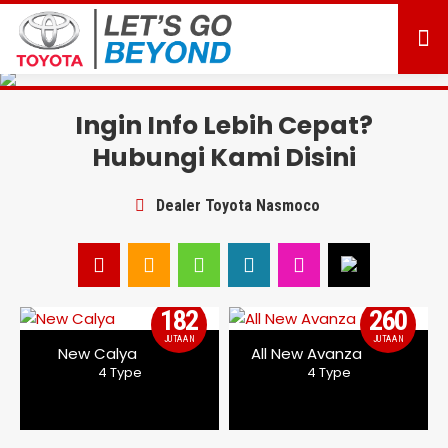
Ingin Info Lebih Cepat?
Hubungi Kami Disini
Dealer Toyota Nasmoco
182
260
JUTAAN
JUTAAN
New Calya
All New Avanza
4 Type
4 Type