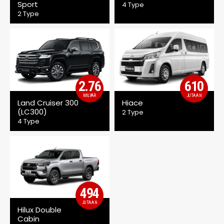
Sport
4 Type
2 Type
2.76
610
MILYAR
JUTAAN
Land Cruiser 300
Hiace
(LC300)
2 Type
4 Type
494
JUTAAN
Hilux Double
Cabin