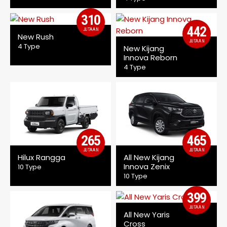
310
442
JUTAAN
New Rush
JUTAAN
4 Type
New Kijang
Innova Reborn
4 Type
265
465
JUTAAN
JUTAAN
Hilux Rangga
All New Kijang
Innova Zenix
10 Type
10 Type
399
JUTAAN
All New Yaris
Cross