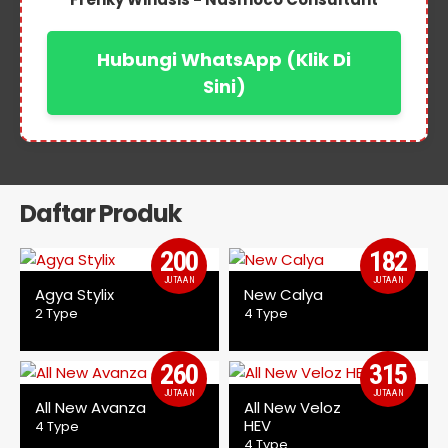
Hubungi WhatsApp (Klik Di
Sini)
Daftar Produk
200
182
JUTAAN
JUTAAN
Agya Stylix
New Calya
2 Type
4 Type
260
315
JUTAAN
JUTAAN
All New Avanza
All New Veloz
HEV
4 Type
4 Type