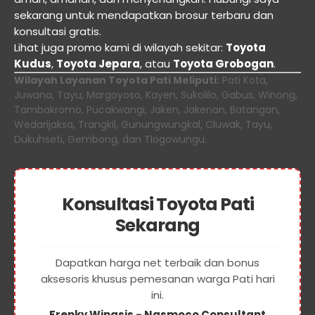
sekarang untuk mendapatkan brosur terbaru dan
konsultasi gratis.
Lihat juga promo kami di wilayah sekitar:
Toyota
Kudus
,
Toyota Jepara
, atau
Toyota Grobogan
.
Wilayah Layanan Toyota Pati Meliputi:
Pati Kota,
Juwana, Tayu, Margoyoso, Kayen, Sukolilo, Gabus, Winong,
Tambakromo, Pucakwangi, Jaken, Jakenan, Batangan,
Wedarijaksa, Trangkil, Gunungwungkal, Cluwak, Tayu,
Dukuhseti, Gembong, dan Tlogowungu.
Konsultasi Toyota Pati
Sekarang
Dapatkan harga net terbaik dan bonus
aksesoris khusus pemesanan warga Pati hari
ini.
Frenky Winasis - Nasmoco Consultant