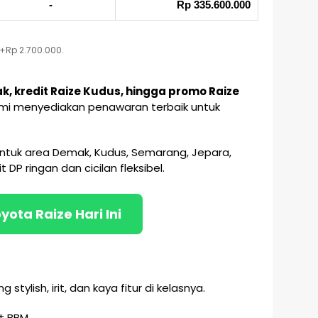
-
Rp 335.600.000
 +Rp 2.700.000.
k, kredit Raize Kudus, hingga promo Raize
kami menyediakan penawaran terbaik untuk
 untuk area Demak, Kudus, Semarang, Jepara,
 DP ringan dan cicilan fleksibel.
ota Raize Hari Ini
ylish, irit, dan kaya fitur di kelasnya.
t BBM