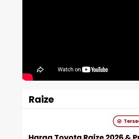
Raize
Tersed
Harga Toyota Raize 2026 & 