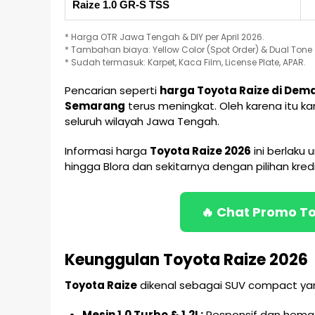
Raize 1.0 GR-S TSS
* Harga OTR Jawa Tengah & DIY per April 2026.
* Tambahan biaya: Yellow Color (Spot Order) & Dual Tone
* Sudah termasuk: Karpet, Kaca Film, License Plate, APAR.
Pencarian seperti
harga Toyota Raize di Dema
Semarang
terus meningkat. Oleh karena itu 
seluruh wilayah Jawa Tengah.
Informasi harga
Toyota Raize 2026
ini berlaku
hingga Blora dan sekitarnya dengan pilihan kredit
🔥 Chat Promo Toy
Keunggulan Toyota Raize 2026
Toyota Raize
dikenal sebagai SUV compact yang st
Mesin 1.0 Turbo & 1.2L:
Responsif dan hema