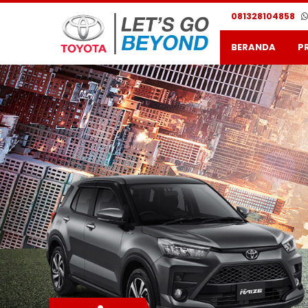
081328104858
BERANDA
P