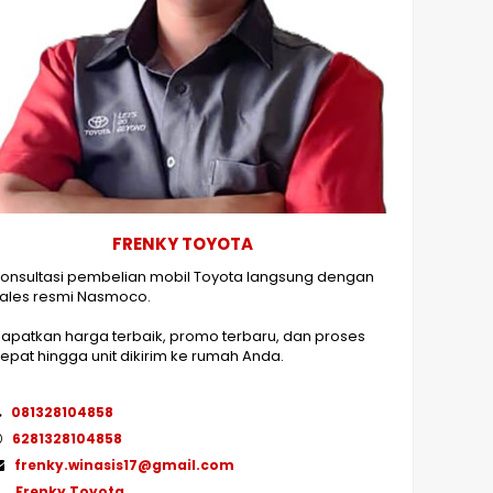
FRENKY TOYOTA
onsultasi pembelian mobil Toyota langsung dengan
ales resmi Nasmoco.
apatkan harga terbaik, promo terbaru, dan proses
epat hingga unit dikirim ke rumah Anda.
081328104858
6281328104858
frenky.winasis17@gmail.com
Frenky Toyota