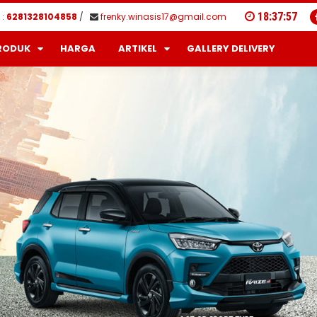
18
:
37
:
57
:
6281328104858
/
frenky.winasis17@gmail.com
RODUK
HARGA
ARTIKEL
GALLERY DELIVERY