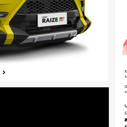
K
s
D
c