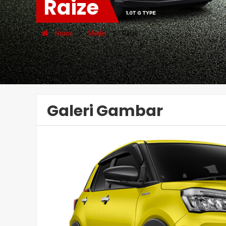
Raize
Home
Model
Raize
Galeri Gambar