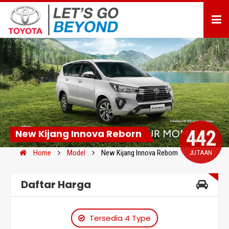
442
New Kijang Innova Reborn
Home
Model
New Kijang Innova Reborn
JUTAAN
Daftar Harga
Tersedia 4 Type